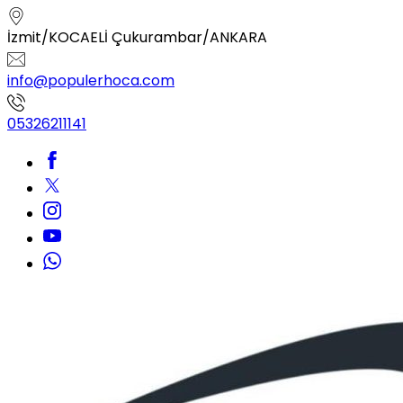
İzmit/KOCAELİ Çukurambar/ANKARA
info@populerhoca.com
05326211141