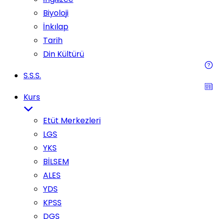
Biyoloji
İnkılap
Tarih
Din Kültürü
S.S.S.
Kurs
Etüt Merkezleri
LGS
YKS
BİLSEM
ALES
YDS
KPSS
DGS