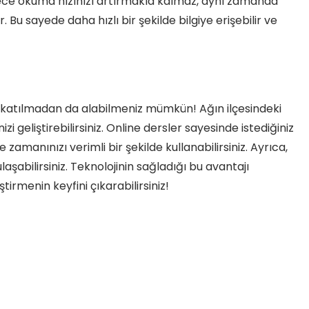
sadece okuma hızınızı artırmakla kalmaz, aynı zamanda
 Bu sayede daha hızlı bir şekilde bilgiye erişebilir ve
k katılmadan da alabilmeniz mümkün! Ağın ilçesindeki
zi geliştirebilirsiniz. Online dersler sayesinde istediğiniz
 zamanınızı verimli bir şekilde kullanabilirsiniz. Ayrıca,
abilirsiniz. Teknolojinin sağladığı bu avantajı
tirmenin keyfini çıkarabilirsiniz!