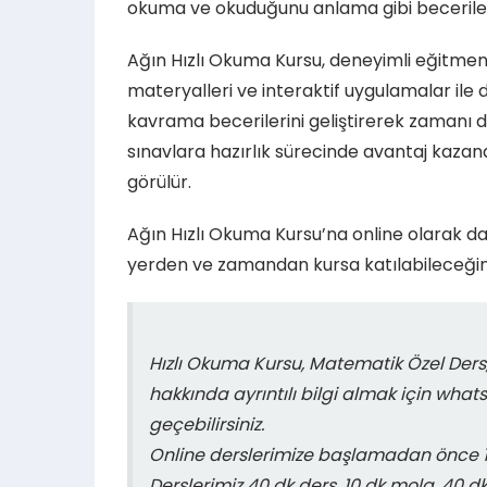
okuma ve okuduğunu anlama gibi becerileri
Ağın Hızlı Okuma Kursu, deneyimli eğitme
materyalleri ve interaktif uygulamalar ile 
kavrama becerilerini geliştirerek zamanı d
sınavlara hazırlık sürecinde avantaj kazand
görülür.
Ağın Hızlı Okuma Kursu’na online olarak d
yerden ve zamandan kursa katılabileceğiniz g
Hızlı Okuma Kursu, Matematik Özel Ders,
hakkında ayrıntılı bilgi almak için what
geçebilirsiniz.
Online derslerimize başlamadan önce 15
Derslerimiz 40 dk ders, 10 dk mola, 40 d