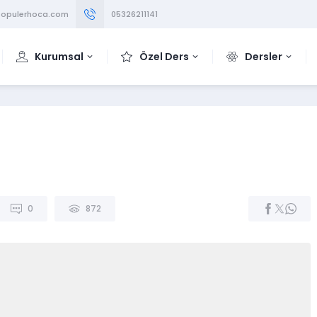
opulerhoca.com
05326211141
Kurumsal
Özel Ders
Dersler
0
872