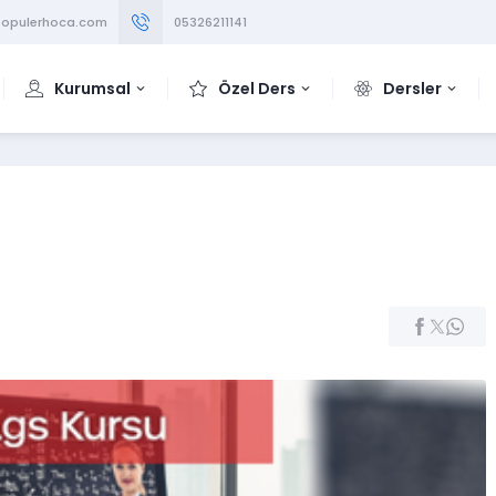
opulerhoca.com
05326211141
Kurumsal
Özel Ders
Dersler