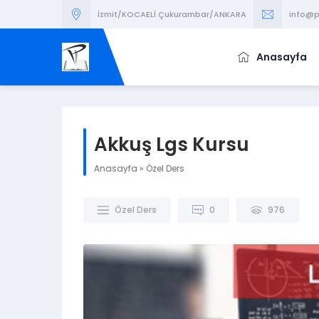
İzmit/KOCAELİ Çukurambar/ANKARA
info@p
Anasayfa
Akkuş Lgs Kursu
Anasayfa
»
Özel Ders
Özel Ders
0
976