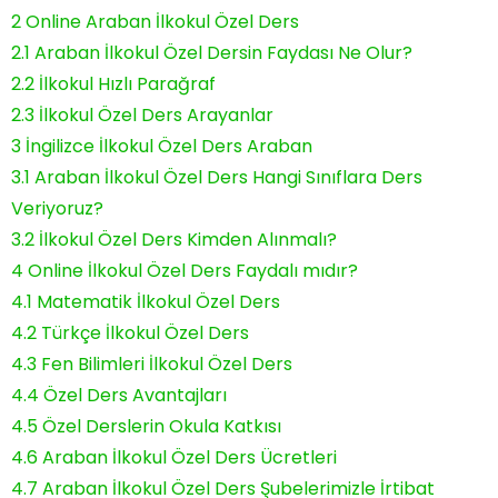
2
Online Araban İlkokul Özel Ders
2.1
Araban İlkokul Özel Dersin Faydası Ne Olur?
2.2
İlkokul Hızlı Parağraf
2.3
İlkokul Özel Ders Arayanlar
3
İngilizce İlkokul Özel Ders Araban
3.1
Araban İlkokul Özel Ders Hangi Sınıflara Ders
Veriyoruz?
3.2
İlkokul Özel Ders Kimden Alınmalı?
4
Online İlkokul Özel Ders Faydalı mıdır?
4.1
Matematik İlkokul Özel Ders
4.2
Türkçe İlkokul Özel Ders
4.3
Fen Bilimleri İlkokul Özel Ders
4.4
Özel Ders Avantajları
4.5
Özel Derslerin Okula Katkısı
4.6
Araban İlkokul Özel Ders Ücretleri
4.7
Araban İlkokul Özel Ders Şubelerimizle İrtibat