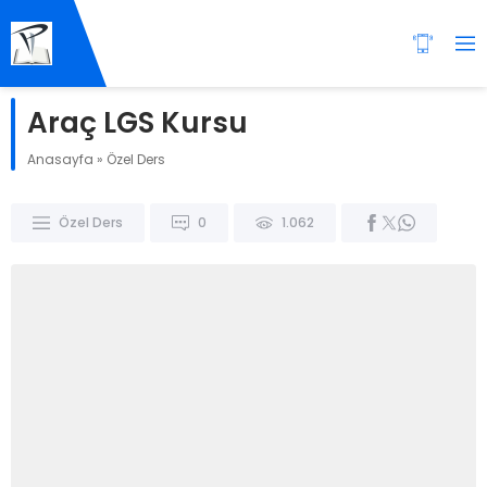
Araç LGS Kursu
Anasayfa
»
Özel Ders
Özel Ders
0
1.062