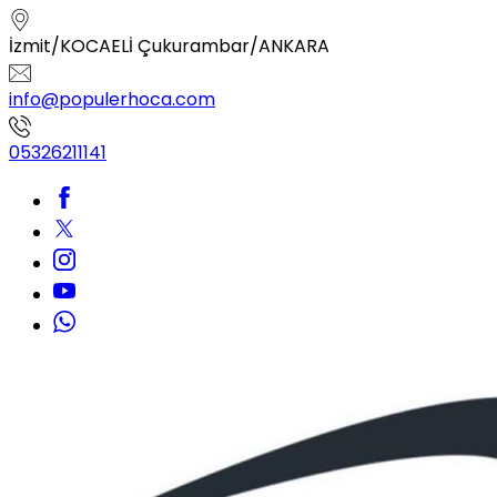
İzmit/KOCAELİ Çukurambar/ANKARA
info@populerhoca.com
05326211141