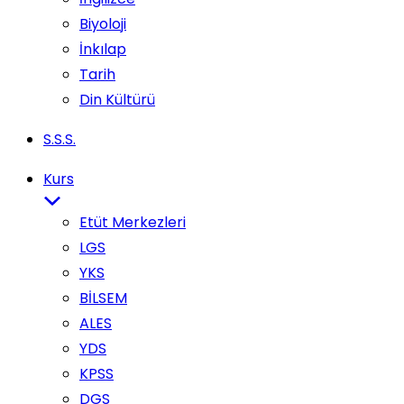
Biyoloji
İnkılap
Tarih
Din Kültürü
S.S.S.
Kurs
Etüt Merkezleri
LGS
YKS
BİLSEM
ALES
YDS
KPSS
DGS