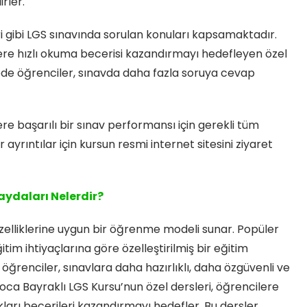
rler.
ri gibi LGS sınavında sorulan konuları kapsamaktadır.
ere hızlı okuma becerisi kazandırmayı hedefleyen özel
ede öğrenciler, sınavda daha fazla soruya cevap
re başarılı bir sınav performansı için gerekli tüm
 ayrıntılar için kursun resmi internet sitesini ziyaret
aydaları Nelerdir?
zelliklerine uygun bir öğrenme modeli sunar. Popüler
tim ihtiyaçlarına göre özelleştirilmiş bir eğitim
ğrenciler, sınavlara daha hazırlıklı, daha özgüvenli ve
 Hoca Bayraklı LGS Kursu’nun özel dersleri, öğrencilere
ukları becerileri kazandırmayı hedefler. Bu dersler