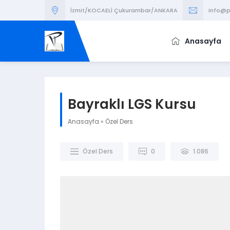
İzmit/KOCAELİ Çukurambar/ANKARA
info@p
Anasayfa
Bayraklı LGS Kursu
Anasayfa
»
Özel Ders
Özel Ders
0
1.086