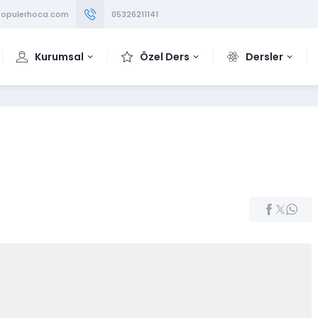
opulerhoca.com
05326211141
Kurumsal
Özel Ders
Dersler