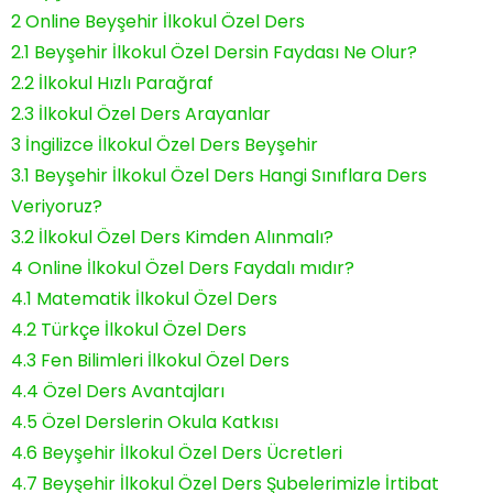
2
Online Beyşehir İlkokul Özel Ders
2.1
Beyşehir İlkokul Özel Dersin Faydası Ne Olur?
2.2
İlkokul Hızlı Parağraf
2.3
İlkokul Özel Ders Arayanlar
3
İngilizce İlkokul Özel Ders Beyşehir
3.1
Beyşehir İlkokul Özel Ders Hangi Sınıflara Ders
Veriyoruz?
3.2
İlkokul Özel Ders Kimden Alınmalı?
4
Online İlkokul Özel Ders Faydalı mıdır?
4.1
Matematik İlkokul Özel Ders
4.2
Türkçe İlkokul Özel Ders
4.3
Fen Bilimleri İlkokul Özel Ders
4.4
Özel Ders Avantajları
4.5
Özel Derslerin Okula Katkısı
4.6
Beyşehir İlkokul Özel Ders Ücretleri
4.7
Beyşehir İlkokul Özel Ders Şubelerimizle İrtibat