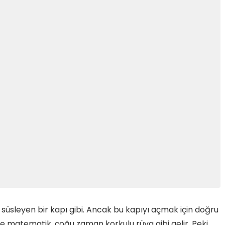
i süsleyen bir kapı gibi. Ancak bu kapıyı açmak için doğru
kle matematik, çoğu zaman korkulu rüya gibi gelir. Peki,