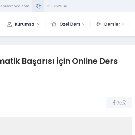
opulerhoca.com
05326211141
Kurumsal
Özel Ders
Dersler
tik Başarısı İçin Online Ders