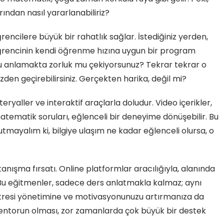
ndan nasıl yararlanabiliriz?
rencilere büyük bir rahatlık sağlar. İstediğiniz yerden,
, öğrencinin kendi öğrenme hızına uygun bir program
yu anlamakta zorluk mu çekiyorsunuz? Tekrar tekrar o
özden geçirebilirsiniz. Gerçekten harika, değil mi?
eryaller ve interaktif araçlarla doludur. Video içerikler,
atematik soruları, eğlenceli bir deneyime dönüşebilir. Bu
utmayalım ki, bilgiye ulaşım ne kadar eğlenceli olursa, o
 tanışma fırsatı. Online platformlar aracılığıyla, alanında
. Bu eğitmenler, sadece ders anlatmakla kalmaz; aynı
 stresi yönetimine ve motivasyonunuzu artırmanıza da
mentorun olması, zor zamanlarda çok büyük bir destek