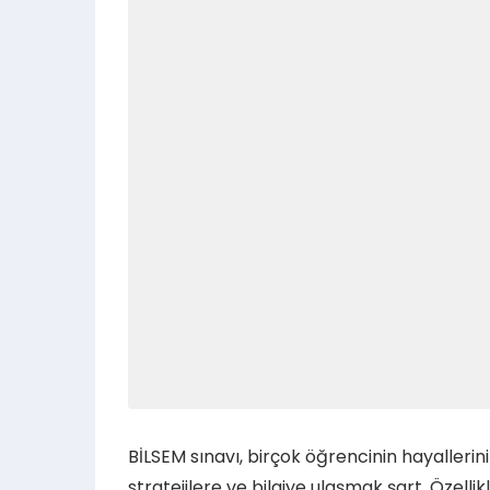
BİLSEM sınavı, birçok öğrencinin hayallerin
stratejilere ve bilgiye ulaşmak şart. Özelli