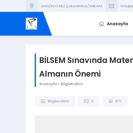
İzmit/KOCAELİ Çukurambar/ANKARA
info@p
Anasayfa
BİLSEM Sınavında Matema
Almanın Önemi
Anasayfa
»
Bilgilendirici
Bilgilendirici
0
671