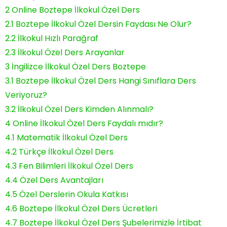
2
Online Boztepe İlkokul Özel Ders
2.1
Boztepe İlkokul Özel Dersin Faydası Ne Olur?
2.2
İlkokul Hızlı Parağraf
2.3
İlkokul Özel Ders Arayanlar
3
İngilizce İlkokul Özel Ders Boztepe
3.1
Boztepe İlkokul Özel Ders Hangi Sınıflara Ders
Veriyoruz?
3.2
İlkokul Özel Ders Kimden Alınmalı?
4
Online İlkokul Özel Ders Faydalı mıdır?
4.1
Matematik İlkokul Özel Ders
4.2
Türkçe İlkokul Özel Ders
4.3
Fen Bilimleri İlkokul Özel Ders
4.4
Özel Ders Avantajları
4.5
Özel Derslerin Okula Katkısı
4.6
Boztepe İlkokul Özel Ders Ücretleri
4.7
Boztepe İlkokul Özel Ders Şubelerimizle İrtibat