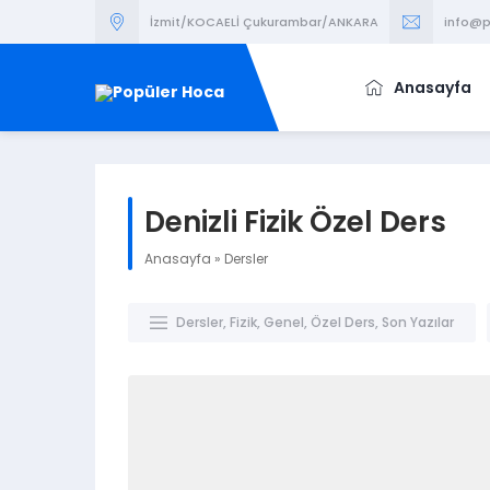
İzmit/KOCAELİ Çukurambar/ANKARA
info@p
Anasayfa
Denizli Fizik Özel Ders
Anasayfa
»
Dersler
Dersler
,
Fizik
,
Genel
,
Özel Ders
,
Son Yazılar