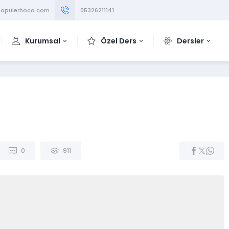
opulerhoca.com
05326211141
Kurumsal
Özel Ders
Dersler
0
911