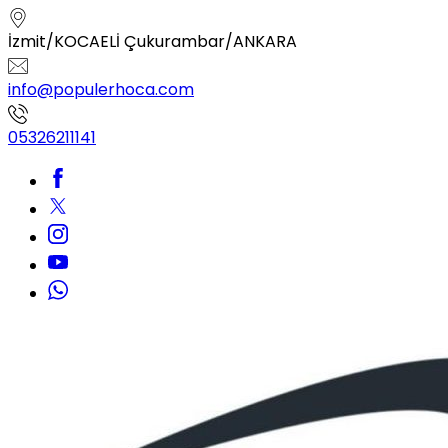
İzmit/KOCAELİ Çukurambar/ANKARA
info@populerhoca.com
05326211141