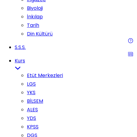
Biyoloji
İnkılap
Tarih
Din Kültürü
S.S.S.
Kurs
Etüt Merkezleri
LGS
YKS
BİLSEM
ALES
YDS
KPSS
DGS