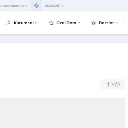
opulerhoca.com
05326211141
Kurumsal
Özel Ders
Dersler