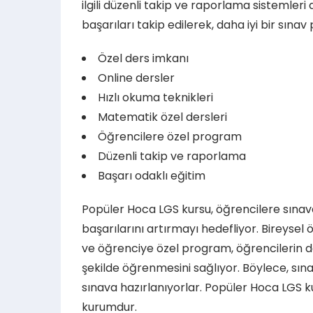
ilgili düzenli takip ve raporlama sistemler
başarıları takip edilerek, daha iyi bir sına
Özel ders imkanı
Online dersler
Hızlı okuma teknikleri
Matematik özel dersleri
Öğrencilere özel program
Düzenli takip ve raporlama
Başarı odaklı eğitim
Popüler Hoca LGS kursu, öğrencilere sınav
başarılarını artırmayı hedefliyor. Bireysel
ve öğrenciye özel program, öğrencilerin da
şekilde öğrenmesini sağlıyor. Böylece, sına
sınava hazırlanıyorlar. Popüler Hoca LGS k
kurumdur.