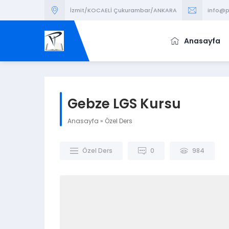
İzmit/KOCAELİ Çukurambar/ANKARA
info@p
Anasayfa
Gebze LGS Kursu
Anasayfa
»
Özel Ders
Özel Ders
0
984