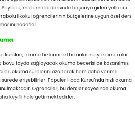
rler. Böylece, matematik dersinde başarıya giden yollarını
yrabolu ilkokul öğrencilerinin bütçelerine uygun özel ders
lmasını hedefler.
Okuma
ma kursları, okuma hızlarını arttırmalarına yardımcı olur.
at boyu fayda sağlayacak okuma becerisi de kazanılmış
nciler, okuma sürelerini azaltarak hem daha verimli
sa sürede erişebilirler. Popüler Hoca Kursu’nda hızlı okuma
unulmaktadır. Öğrenciler, bu dersler sayesinde okuma
aha keyifli hale getirmektedirler.