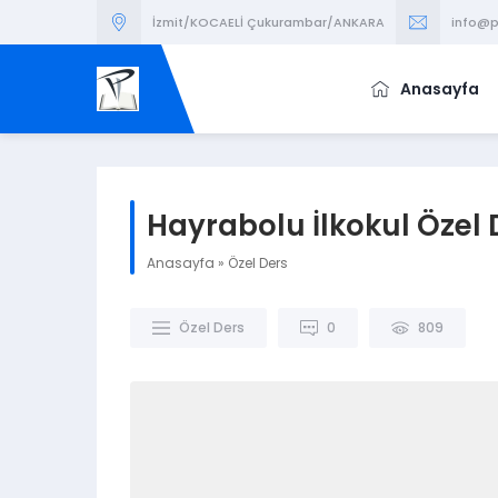
İzmit/KOCAELİ Çukurambar/ANKARA
info@p
Anasayfa
Hayrabolu İlkokul Özel 
Anasayfa
»
Özel Ders
Özel Ders
0
809