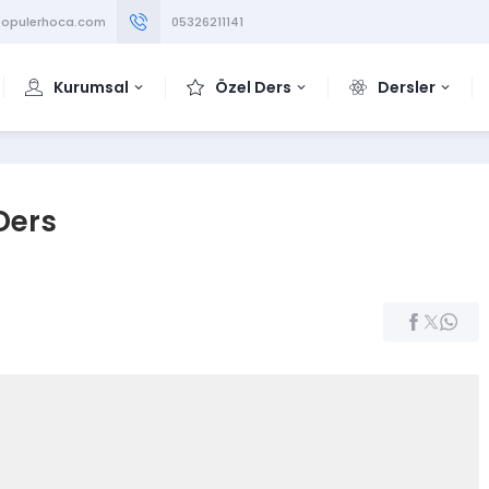
opulerhoca.com
05326211141
Kurumsal
Özel Ders
Dersler
Ders