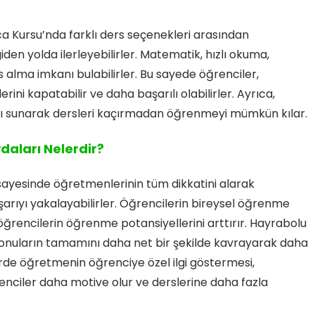
ca Kursu’nda farklı ders seçenekleri arasından
den yolda ilerleyebilirler. Matematik, hızlı okuma,
alma imkanı bulabilirler. Bu sayede öğrenciler,
rini kapatabilir ve daha başarılı olabilirler. Ayrıca,
nı sunarak dersleri kaçırmadan öğrenmeyi mümkün kılar.
daları Nelerdir?
r sayesinde öğretmenlerinin tüm dikkatini alarak
aşarıyı yakalayabilirler. Öğrencilerin bireysel öğrenme
, öğrencilerin öğrenme potansiyellerini arttırır. Hayrabolu
 konuların tamamını daha net bir şekilde kavrayarak daha
slerde öğretmenin öğrenciye özel ilgi göstermesi,
renciler daha motive olur ve derslerine daha fazla