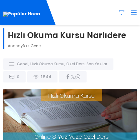
Hızlı Okuma Kursu Narlıdere
Anasayfa
»
Genel
Genel
,
Hızlı Okuma Kursu
,
Özel Ders
,
Son Yazılar
0
1.544