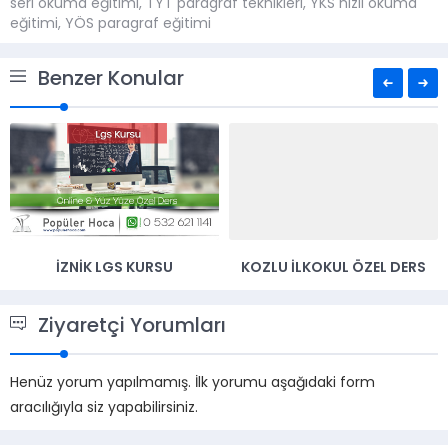
seri okuma eğitimi
,
TYT paragraf teknikleri
,
YKS hızlı okuma
eğitimi
,
YÖS paragraf eğitimi
Benzer Konular
İZNIK LGS KURSU
KOZLU İLKOKUL ÖZEL DERS
Ziyaretçi Yorumları
Henüz yorum yapılmamış. İlk yorumu aşağıdaki form
aracılığıyla siz yapabilirsiniz.