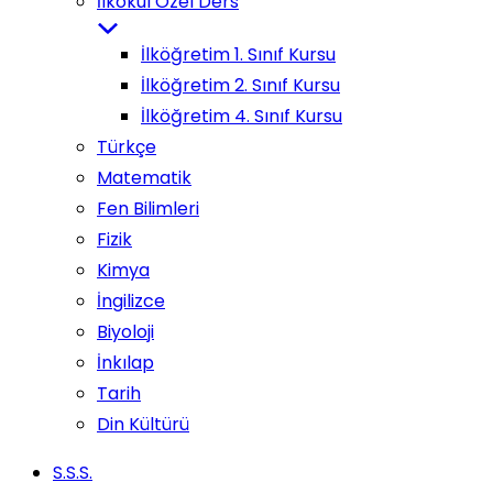
İlkokul Özel Ders
İlköğretim 1. Sınıf Kursu
İlköğretim 2. Sınıf Kursu
İlköğretim 4. Sınıf Kursu
Türkçe
Matematik
Fen Bilimleri
Fizik
Kimya
İngilizce
Biyoloji
İnkılap
Tarih
Din Kültürü
S.S.S.