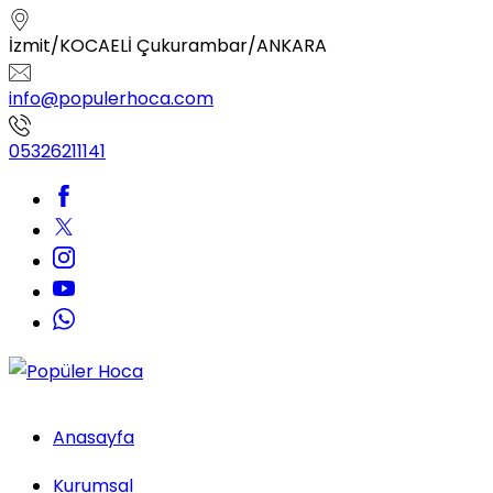
İzmit/KOCAELİ Çukurambar/ANKARA
info@populerhoca.com
05326211141
Anasayfa
Kurumsal