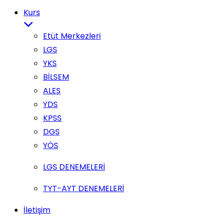
Kurs
Etüt Merkezleri
LGS
YKS
BİLSEM
ALES
YDS
KPSS
DGS
YÖS
LGS DENEMELERİ
TYT-AYT DENEMELERİ
İletişim