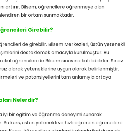
nı artırır. Bilsem, öğrencilere öğrenmeye olan
önlendiren bir ortam sunmaktadır.
ğrencileri Girebilir?
 öğrencileri de girebilir. Bilsem Merkezleri, üstün yetenekli
lişimlerini desteklemek amacıyla kurulmuştur. Bu
ul öğrencileri de Bilsem sınavına katılabilirler. Sınav
msız olarak yeteneklerine uygun olarak belirlenmiştir.
ştirmeleri ve potansiyellerini tam anlamıyla ortaya
ları Nelerdir?
a iyi bir eğitim ve öğrenme deneyimi sunarak
r. Bu kurs, üstün yetenekli ve hızlı öğrenen öğrencilere
lsem Kursu, öğrencilere akademik alanda ileri düzeyde