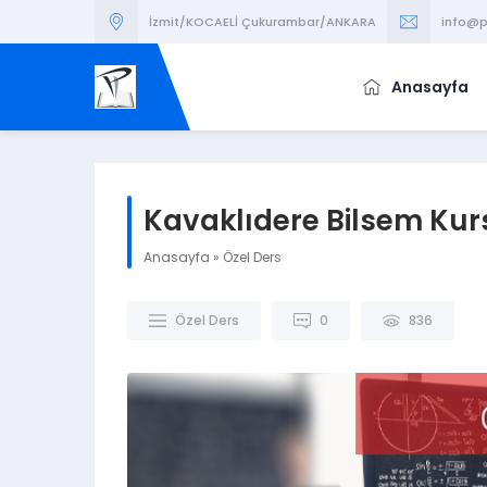
İzmit/KOCAELİ Çukurambar/ANKARA
info@p
Anasayfa
Kavaklıdere Bilsem Kur
Anasayfa
»
Özel Ders
Özel Ders
0
836