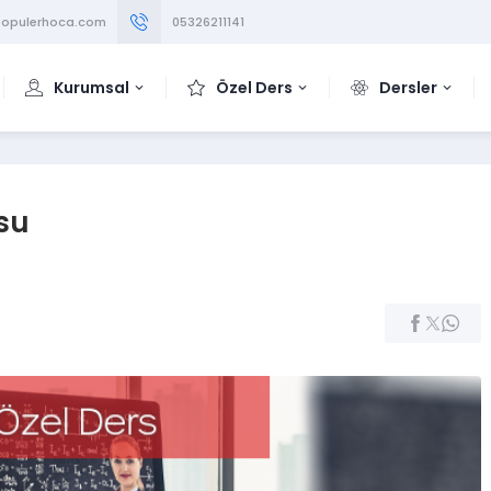
opulerhoca.com
05326211141
Kurumsal
Özel Ders
Dersler
su