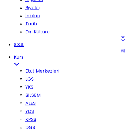
Biyoloji
İnkılap
Tarih
Din Kültürü
S.S.S.
Kurs
Etüt Merkezleri
LGS
YKS
BİLSEM
ALES
YDS
KPSS
DGS