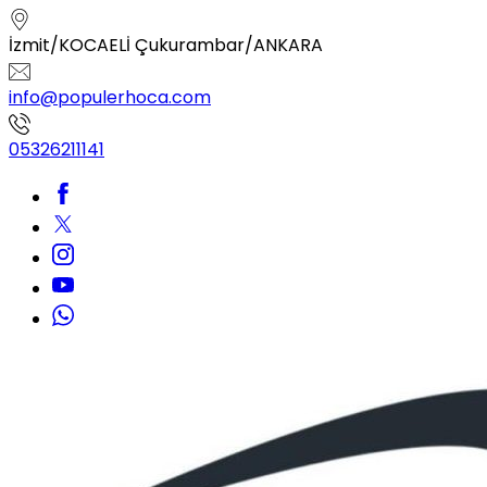
İzmit/KOCAELİ Çukurambar/ANKARA
info@populerhoca.com
05326211141