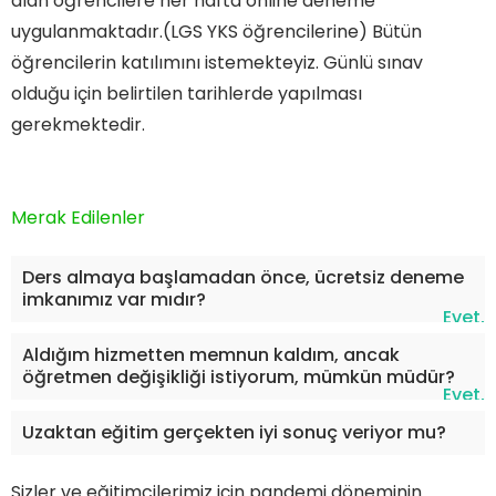
alan öğrencilere her hafta online deneme
uygulanmaktadır.(LGS YKS öğrencilerine) Bütün
öğrencilerin katılımını istemekteyiz. Günlü sınav
olduğu için belirtilen tarihlerde yapılması
gerekmektedir.
Merak Edilenler
Ders almaya başlamadan önce, ücretsiz deneme
imkanımız var mıdır?
Evet,
15-
Aldığım hizmetten memnun kaldım, ancak
öğretmen değişikliği istiyorum, mümkün müdür?
20
Evet,
dakika
sizin
Uzaktan eğitim gerçekten iyi sonuç veriyor mu?
dene
için
Evet,
dersi
uygu
Sizler ve eğitimcilerimiz için pandemi döneminin
verme