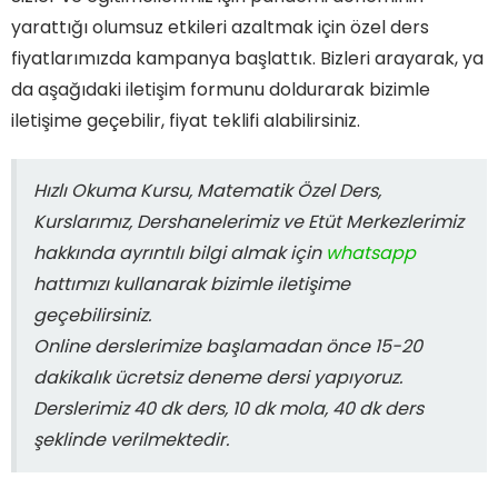
imkan
olan
yarattığı olumsuz etkileri azaltmak için özel ders
hatta
vardır
kriter
fiyatlarımızda kampanya başlattık. Bizleri arayarak, ya
bazı
doğru
da aşağıdaki iletişim formunu doldurarak bizimle
öğren
yeni
iletişime geçebilir, fiyat teklifi alabilirsiniz.
için
bir
ulaşı
öğre
esnas
Hızlı Okuma Kursu, Matematik Özel Ders,
yönle
vakit
Kurslarımız, Dershanelerimiz ve Etüt Merkezlerimiz
kaybı,
hakkında ayrıntılı bilgi almak için
whatsapp
yorgu
hattımızı kullanarak bizimle iletişime
sebep
geçebilirsiniz.
dolay
Online derslerimize başlamadan önce 15-20
yüz
dakikalık ücretsiz deneme dersi yapıyoruz.
yüze
Derslerimiz 40 dk ders, 10 dk mola, 40 dk ders
eğiti
şeklinde verilmektedir.
daha
veriml