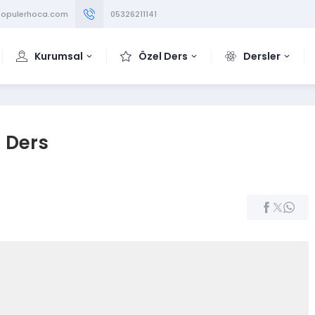
opulerhoca.com
05326211141
Kurumsal
Özel Ders
Dersler
l Ders