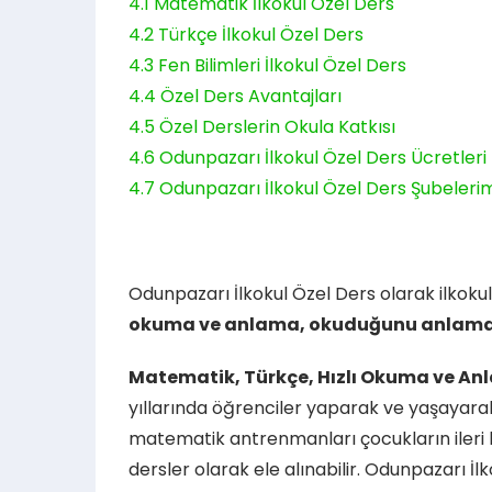
4.1
Matematik İlkokul Özel Ders
4.2
Türkçe İlkokul Özel Ders
4.3
Fen Bilimleri İlkokul Özel Ders
4.4
Özel Ders Avantajları
4.5
Özel Derslerin Okula Katkısı
4.6
Odunpazarı İlkokul Özel Ders Ücretleri
4.7
Odunpazarı İlkokul Özel Ders Şubelerimi
Odunpazarı İlkokul Özel Ders olarak ilkoku
okuma ve anlama, okuduğunu anlama 
Matematik, Türkçe, Hızlı Okuma ve A
yıllarında öğrenciler yaparak ve yaşayarak 
matematik antrenmanları çocukların ileri 
dersler olarak ele alınabilir. Odunpazarı İl