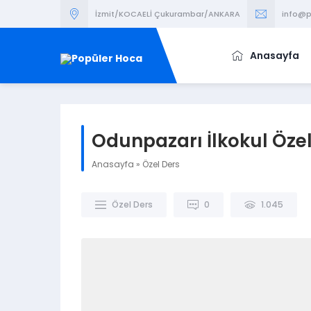
İzmit/KOCAELİ Çukurambar/ANKARA
info@p
Anasayfa
Odunpazarı İlkokul Öze
Anasayfa
»
Özel Ders
Özel Ders
0
1.045