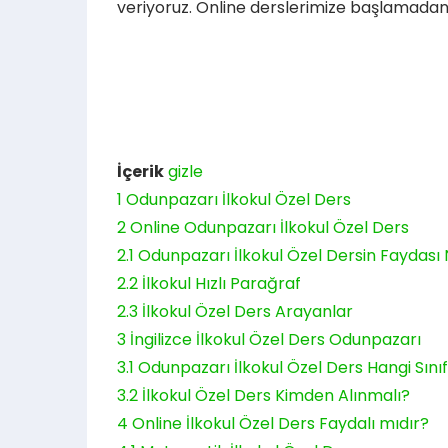
veriyoruz. Online derslerimize başlamadan
İçerik
gizle
1
Odunpazarı İlkokul Özel Ders
2
Online Odunpazarı İlkokul Özel Ders
2.1
Odunpazarı İlkokul Özel Dersin Faydası 
2.2
İlkokul Hızlı Parağraf
2.3
İlkokul Özel Ders Arayanlar
3
İngilizce İlkokul Özel Ders Odunpazarı
3.1
Odunpazarı İlkokul Özel Ders Hangi Sını
3.2
İlkokul Özel Ders Kimden Alınmalı?
4
Online İlkokul Özel Ders Faydalı mıdır?