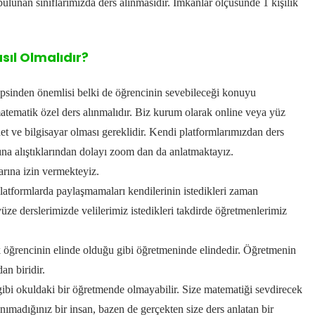
bulunan sınıflarımızda ders alınmasıdır.
İmkanlar ölçüsünde 1 kişilik
ıl Olmalıdır?
epsinden önemlisi belki de öğrencinin sevebileceği
konuyu
atematik özel ders alınmalıdır.
Biz kurum olarak online veya yüz
et ve bilgisayar olması gereklidir.
Kendi platformlarımızdan ders
ına alıştıklarından dolayı zoom dan da anlatmaktayız.
arına izin vermekteyiz.
atformlarda paylaşmamaları kendilerinin istedikleri zaman
üze derslerimizde velilerimiz istedikleri takdirde öğretmenlerimiz
ğrencinin elinde olduğu gibi öğretmeninde elindedir.
Öğretmenin
an biridir.
ibi okuldaki bir öğretmende olmayabilir.
Size matematiği sevdirecek
anımadığınız bir insan,
bazen de gerçekten size ders anlatan bir