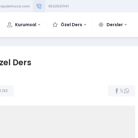
opulerhoca.com
05326211141
Kurumsal
Özel Ders
Dersler
el Ders
1.193