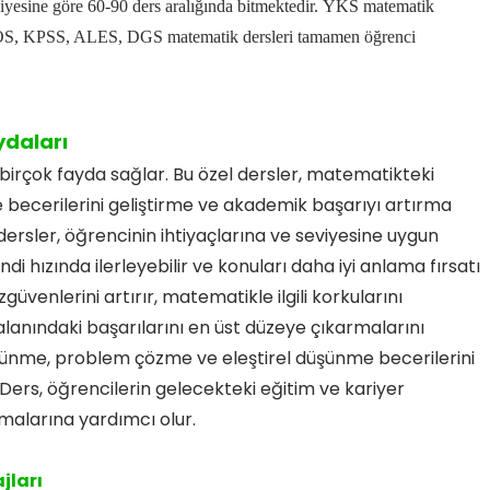
yesine göre 60-90 ders aralığında bitmektedir.
YKS matematik
S, KPSS, ALES, DGS matematik dersleri tamamen öğrenci
daları
birçok fayda sağlar. Bu özel dersler, matematikteki
ecerilerini geliştirme ve akademik başarıyı artırma
dersler, öğrencinin ihtiyaçlarına ve seviyesine uygun
endi hızında ilerleyebilir ve konuları daha iyi anlama fırsatı
üvenlerini artırır, matematikle ilgili korkularını
anındaki başarılarını en üst düzeye çıkarmalarını
düşünme, problem çözme ve eleştirel düşünme becerilerini
 Ders, öğrencilerin gelecekteki eğitim ve kariyer
rmalarına yardımcı olur.
jları