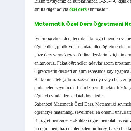
Bizim tavsiyemiz de kurslarımızda 1-2-3-4-6 kişilik 
sınıfta diğer adıyla
özel ders
alınmasıdır.
Matematik Özel Ders Öğretmeni Nas
İyi bir öğretmenden, tecrübeli bir öğretmenden ve h
öğretebilen, pratik yolları anlatabilen öğretmenden m
yüze ders vermekteyiz. Online derslerimiz için intern
anlatıyoruz. Fakat öğrenciler, adaylar zoom program
Öğrencilerin dersleri anlatım esnasında kayıt yapmal
Bu konuda tek şartımız sosyal medya veya benzeri pl
dinlemeleri seyretmeleri için izin verilmektedir.
Yüz y
öğrenci evinde ders anlatabilmektedir.
Şabanözü Matematik Özel Ders, Matematiği sevmek ö
öğrenciye matematiği sevdirmesi en önemli unsurlard
Bu öğretmen sadece okuldaki öğretmen olabileceği g
bu öğretmen, bazen ailenizden bir birey, bazen hiç t