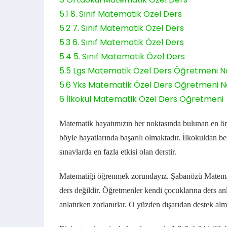
5.1
8. Sınıf Matematik Özel Ders
5.2
7. Sınıf Matematik Özel Ders
5.3
6. Sınıf Matematik Özel Ders
5.4
5. Sınıf Matematik Özel Ders
5.5
Lgs Matematik Özel Ders Öğretmeni Na
5.6
Yks Matematik Özel Ders Öğretmeni Na
6
İlkokul Matematik Özel Ders Öğretmeni
Matematik hayatımızın her noktasında bulunan en ön
böyle hayatlarında başarılı olmaktadır.
İlkokuldan ber
sınavlarda en fazla etkisi olan derstir.
Matematiği öğrenmek zorundayız. Şabanözü
Matemat
ders değildir. Öğretmenler kendi çocuklarına ders an
anlatırken zorlanırlar.
O yüzden dışarıdan destek alm