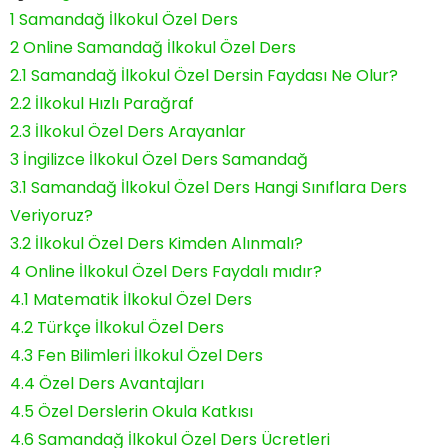
1
Samandağ İlkokul Özel Ders
2
Online Samandağ İlkokul Özel Ders
2.1
Samandağ İlkokul Özel Dersin Faydası Ne Olur?
2.2
İlkokul Hızlı Parağraf
2.3
İlkokul Özel Ders Arayanlar
3
İngilizce İlkokul Özel Ders Samandağ
3.1
Samandağ İlkokul Özel Ders Hangi Sınıflara Ders
Veriyoruz?
3.2
İlkokul Özel Ders Kimden Alınmalı?
4
Online İlkokul Özel Ders Faydalı mıdır?
4.1
Matematik İlkokul Özel Ders
4.2
Türkçe İlkokul Özel Ders
4.3
Fen Bilimleri İlkokul Özel Ders
4.4
Özel Ders Avantajları
4.5
Özel Derslerin Okula Katkısı
4.6
Samandağ İlkokul Özel Ders Ücretleri