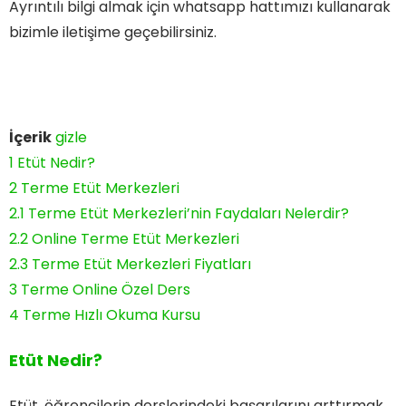
Ayrıntılı bilgi almak için whatsapp hattımızı kullanarak
bizimle iletişime geçebilirsiniz.
İçerik
gizle
1
Etüt Nedir?
2
Terme Etüt Merkezleri
2.1
Terme Etüt Merkezleri’nin Faydaları Nelerdir?
2.2
Online Terme Etüt Merkezleri
2.3
Terme Etüt Merkezleri Fiyatları
3
Terme Online Özel Ders
4
Terme Hızlı Okuma Kursu
Etüt Nedir?
Etüt, öğrencilerin derslerindeki başarılarını arttırmak