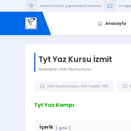
İzmit/KOCAELİ Çukurambar/ANKARA
info@p
Anasayfa
Tyt Yaz Kursu İzmit
Anasayfa
»
Hızlı Okuma Kursu
Hızlı Okuma Kursu
,
Son Yazılar
,
YKS
Tyt Yaz Kampı
İçerik
gizle