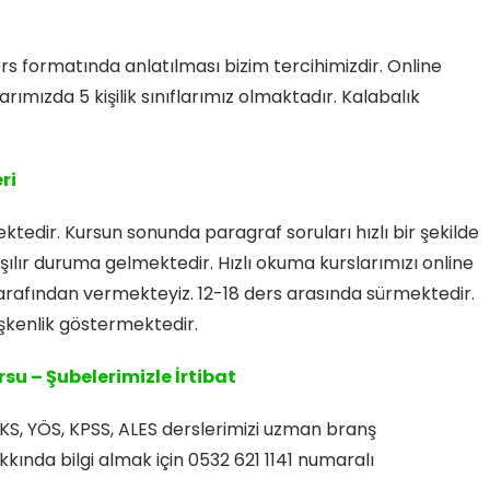
rs formatında anlatılması bizim tercihimizdir. Online
rımızda 5 kişilik sınıflarımız olmaktadır. Kalabalık
ri
tedir. Kursun sonunda paragraf soruları hızlı bir şekilde
şılır duruma gelmektedir. Hızlı okuma kurslarımızı online
rafından vermekteyiz. 12-18 ders arasında sürmektedir.
şkenlik göstermektedir.
su – Şubelerimizle İrtibat
 YKS, YÖS, KPSS, ALES derslerimizi uzman branş
ında bilgi almak için 0532 621 1141 numaralı