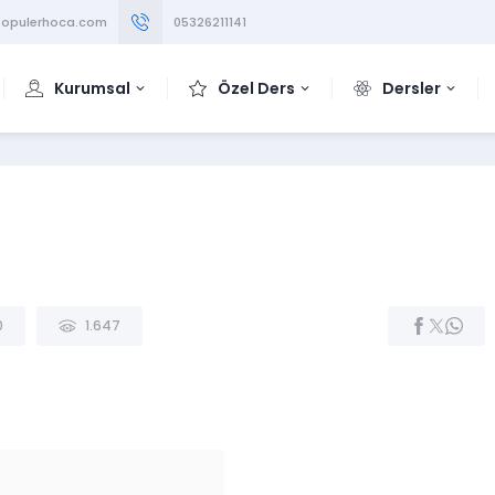
opulerhoca.com
05326211141
Kurumsal
Özel Ders
Dersler
0
1.647