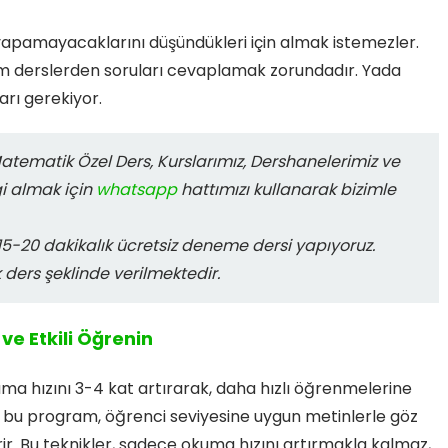
ni yapamayacaklarını düşündükleri için almak istemezler.
üm derslerden soruları cevaplamak zorundadır. Yada
rı gerekiyor.
Matematik Özel Ders, Kurslarımız, Dershanelerimiz ve
gi almak için
whatsapp
hattımızı kullanarak bizimle
-20 dakikalık ücretsiz deneme dersi yapıyoruz.
k ders şeklinde verilmektedir.
ve Etkili Öğrenin
ma hızını 3-4 kat artırarak, daha hızlı öğrenmelerine
li bu program, öğrenci seviyesine uygun metinlerle göz
irir. Bu teknikler, sadece okuma hızını artırmakla kalmaz,