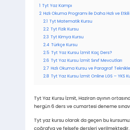
1
Tyt Yaz Kampı
2
Hızlı Okuma Programı ile Daha Hızlı ve Etkil
2.1
Tyt Matematik Kursu
2.2
Tyt Fizik Kursu
2.3
Tyt Kimya Kursu
2.4
Türkçe Kursu
2.5
Tyt Yaz Kursu İzmit Kaç Ders?
2.6
Tyt Yaz Kursu İzmit Sınıf Mevcutları
2.7
Hızlı Okuma Kursu ve Paragraf Teknikle
2.8
Tyt Yaz Kursu İzmit Online LGS – YKS Ku
Tyt Yaz Kursu İzmit, Haziran ayının ortası
hergün 6 ders ve cumartesi deneme sınavı
Tyt yaz kursu olarak da geçen bu kursumuzda
coğrafya ve felsefe dersleri verilmektedir.