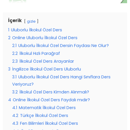
İçerik
gizle
1
Uluborlu İlkokul Özel Ders
2
Online Uluborlu İlkokul Özel Ders
2.1
Uluborlu İlkokul Özel Dersin Faydası Ne Olur?
2.2
İlkokul Hızlı Parağraf
2.3
İlkokul Özel Ders Arayanlar
3
İngilizce İlkokul Özel Ders Uluborlu
3.1
Uluborlu İlkokul Özel Ders Hangi Sınıflara Ders
Veriyoruz?
3.2
İlkokul Özel Ders Kimden Alınmalı?
4
Online İlkokul Özel Ders Faydalı mıdır?
4.1
Matematik İlkokul Özel Ders
4.2
Türkçe İlkokul Özel Ders
4.3
Fen Bilimleri İlkokul Özel Ders