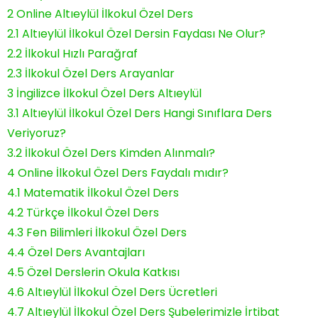
2
Online Altıeylül İlkokul Özel Ders
2.1
Altıeylül İlkokul Özel Dersin Faydası Ne Olur?
2.2
İlkokul Hızlı Parağraf
2.3
İlkokul Özel Ders Arayanlar
3
İngilizce İlkokul Özel Ders Altıeylül
3.1
Altıeylül İlkokul Özel Ders Hangi Sınıflara Ders
Veriyoruz?
3.2
İlkokul Özel Ders Kimden Alınmalı?
4
Online İlkokul Özel Ders Faydalı mıdır?
4.1
Matematik İlkokul Özel Ders
4.2
Türkçe İlkokul Özel Ders
4.3
Fen Bilimleri İlkokul Özel Ders
4.4
Özel Ders Avantajları
4.5
Özel Derslerin Okula Katkısı
4.6
Altıeylül İlkokul Özel Ders Ücretleri
4.7
Altıeylül İlkokul Özel Ders Şubelerimizle İrtibat