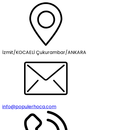
İzmit/KOCAELİ Çukurambar/ANKARA
info@populerhoca.com