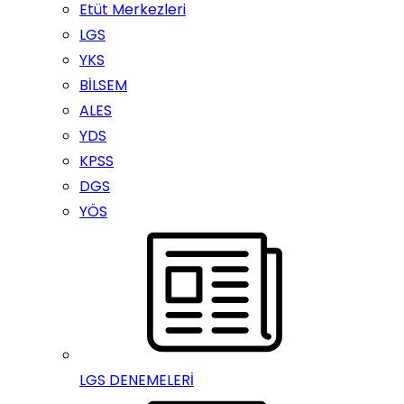
Etüt Merkezleri
LGS
YKS
BİLSEM
ALES
YDS
KPSS
DGS
YÖS
LGS DENEMELERİ