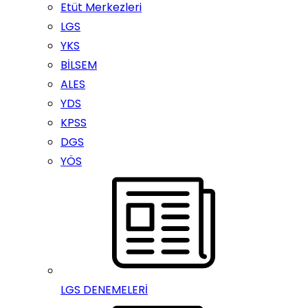
Etüt Merkezleri
LGS
YKS
BİLSEM
ALES
YDS
KPSS
DGS
YÖS
LGS DENEMELERİ