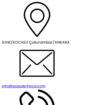
İzmit/KOCAELİ Çukurambar/ANKARA
info@populerhoca.com