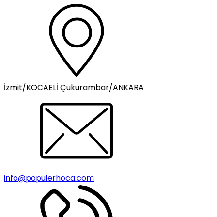
İzmit/KOCAELİ Çukurambar/ANKARA
info@populerhoca.com