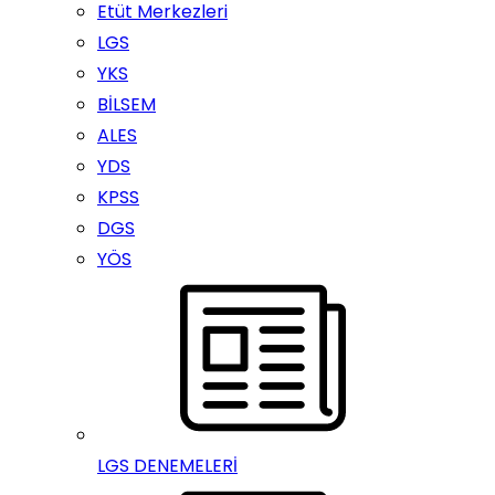
Etüt Merkezleri
LGS
YKS
BİLSEM
ALES
YDS
KPSS
DGS
YÖS
LGS DENEMELERİ