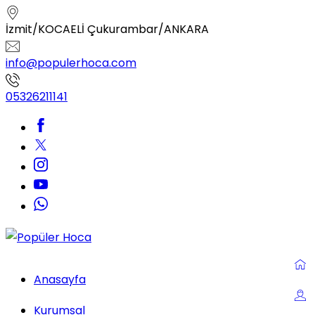
İzmit/KOCAELİ Çukurambar/ANKARA
info@populerhoca.com
05326211141
Anasayfa
Kurumsal