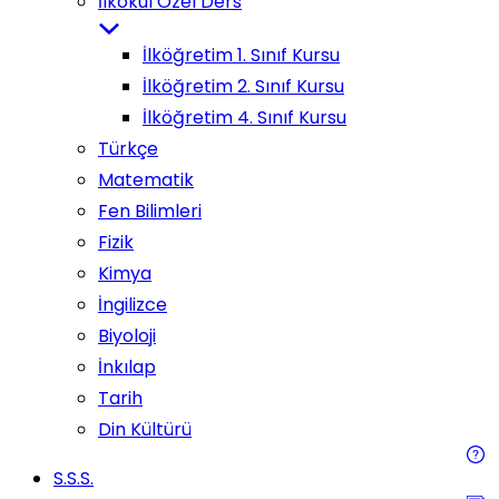
İlkokul Özel Ders
İlköğretim 1. Sınıf Kursu
İlköğretim 2. Sınıf Kursu
İlköğretim 4. Sınıf Kursu
Türkçe
Matematik
Fen Bilimleri
Fizik
Kimya
İngilizce
Biyoloji
İnkılap
Tarih
Din Kültürü
S.S.S.