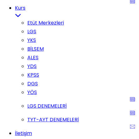
Kurs
Etüt Merkezleri
LGS
YKS
BİLSEM
ALES
YDS
KPSS
DGS
YÖS
LGS DENEMELERİ
TYT-AYT DENEMELERİ
İletişim