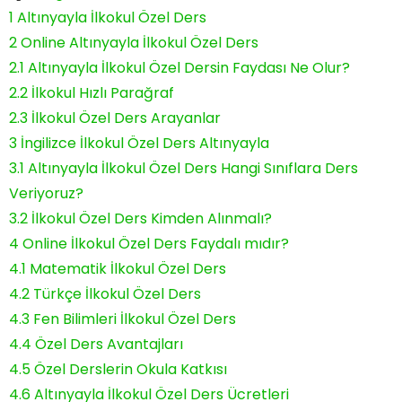
1
Altınyayla İlkokul Özel Ders
2
Online Altınyayla İlkokul Özel Ders
2.1
Altınyayla İlkokul Özel Dersin Faydası Ne Olur?
2.2
İlkokul Hızlı Parağraf
2.3
İlkokul Özel Ders Arayanlar
3
İngilizce İlkokul Özel Ders Altınyayla
3.1
Altınyayla İlkokul Özel Ders Hangi Sınıflara Ders
Veriyoruz?
3.2
İlkokul Özel Ders Kimden Alınmalı?
4
Online İlkokul Özel Ders Faydalı mıdır?
4.1
Matematik İlkokul Özel Ders
4.2
Türkçe İlkokul Özel Ders
4.3
Fen Bilimleri İlkokul Özel Ders
4.4
Özel Ders Avantajları
4.5
Özel Derslerin Okula Katkısı
4.6
Altınyayla İlkokul Özel Ders Ücretleri