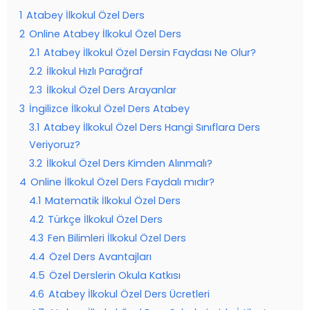
1
Atabey İlkokul Özel Ders
2
Online Atabey İlkokul Özel Ders
2.1
Atabey İlkokul Özel Dersin Faydası Ne Olur?
2.2
İlkokul Hızlı Parağraf
2.3
İlkokul Özel Ders Arayanlar
3
İngilizce İlkokul Özel Ders Atabey
3.1
Atabey İlkokul Özel Ders Hangi Sınıflara Ders
Veriyoruz?
3.2
İlkokul Özel Ders Kimden Alınmalı?
4
Online İlkokul Özel Ders Faydalı mıdır?
4.1
Matematik İlkokul Özel Ders
4.2
Türkçe İlkokul Özel Ders
4.3
Fen Bilimleri İlkokul Özel Ders
4.4
Özel Ders Avantajları
4.5
Özel Derslerin Okula Katkısı
4.6
Atabey İlkokul Özel Ders Ücretleri