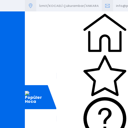
İzmit/KOCAELİ Çukurambar/ANKARA
info@p