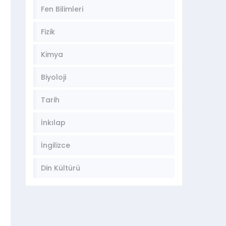
Fen Bilimleri
Fizik
Kimya
Biyoloji
Tarih
İnkılap
İngilizce
Din Kültürü