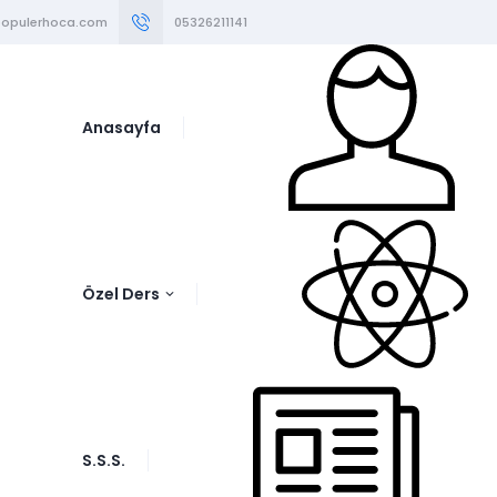
opulerhoca.com
05326211141
Anasayfa
Özel Ders
S.S.S.