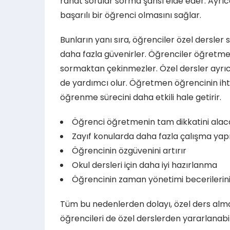
rahat sorular sorma şansı elde eder. Ayrıca
başarılı bir öğrenci olmasını sağlar.
Bunların yanı sıra, öğrenciler özel dersler
daha fazla güvenirler. Öğrenciler öğretmenle
sormaktan çekinmezler. Özel dersler ayrıc
de yardımcı olur. Öğretmen öğrencinin iht
öğrenme sürecini daha etkili hale getirir.
Öğrenci öğretmenin tam dikkatini alaca
Zayıf konularda daha fazla çalışma yap
Öğrencinin özgüvenini artırır
Okul dersleri için daha iyi hazırlanma
Öğrencinin zaman yönetimi becerilerini
Tüm bu nedenlerden dolayı, özel ders almak 
öğrencileri de özel derslerden yararlanabil