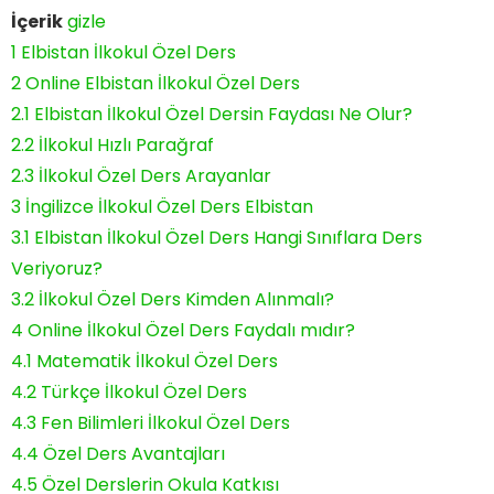
İçerik
gizle
1
Elbistan İlkokul Özel Ders
2
Online Elbistan İlkokul Özel Ders
2.1
Elbistan İlkokul Özel Dersin Faydası Ne Olur?
2.2
İlkokul Hızlı Parağraf
2.3
İlkokul Özel Ders Arayanlar
3
İngilizce İlkokul Özel Ders Elbistan
3.1
Elbistan İlkokul Özel Ders Hangi Sınıflara Ders
Veriyoruz?
3.2
İlkokul Özel Ders Kimden Alınmalı?
4
Online İlkokul Özel Ders Faydalı mıdır?
4.1
Matematik İlkokul Özel Ders
4.2
Türkçe İlkokul Özel Ders
4.3
Fen Bilimleri İlkokul Özel Ders
4.4
Özel Ders Avantajları
4.5
Özel Derslerin Okula Katkısı