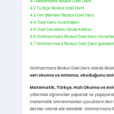
4.1
Matematik İlkokul Özel Ders
4.2
Türkçe İlkokul Özel Ders
4.3
Fen Bilimleri İlkokul Özel Ders
4.4
Özel Ders Avantajları
4.5
Özel Derslerin Okula Katkısı
4.6
Gölmarmara İlkokul Özel Ders Ücretler
4.7
Gölmarmara İlkokul Özel Ders Şubelerim
Gölmarmara İlkokul Özel Ders olarak ilkok
seri okuma ve anlama, okuduğunu anl
Matematik, Türkçe, Hızlı Okuma ve A
yıllarında öğrenciler yaparak ve yaşayarak 
matematik antrenmanları çocukların ileri 
dersler olarak ele alınabilir. Gölmarmara İ