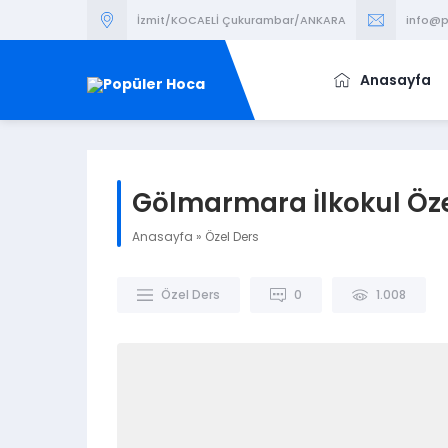
İzmit/KOCAELİ Çukurambar/ANKARA
info@p
Anasayfa
Gölmarmara İlkokul Öze
Anasayfa
»
Özel Ders
Özel Ders
0
1.008