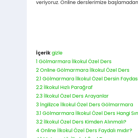
veriyoruz. Online derslerimize başlamadan
İçerik
gizle
1
Gölmarmara İlkokul Özel Ders
2
Online Gölmarmara İlkokul Özel Ders
2.1
Gölmarmara İlkokul Özel Dersin Faydas
2.2
İlkokul Hızlı Parağraf
2.3
İlkokul Özel Ders Arayanlar
3
İngilizce İlkokul Özel Ders Gölmarmara
3.1
Gölmarmara İlkokul Özel Ders Hangi Sın
3.2
İlkokul Özel Ders Kimden Alınmalı?
4
Online İlkokul Özel Ders Faydalı mıdır?