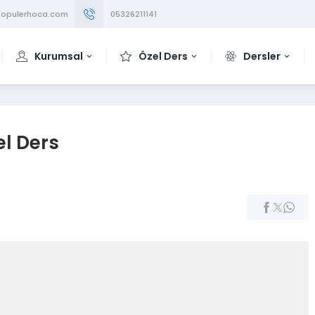
opulerhoca.com
05326211141
Kurumsal
Özel Ders
Dersler
l Ders