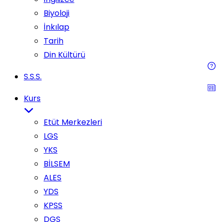
Biyoloji
İnkılap
Tarih
Din Kültürü
S.S.S.
Kurs
Etüt Merkezleri
LGS
YKS
BİLSEM
ALES
YDS
KPSS
DGS