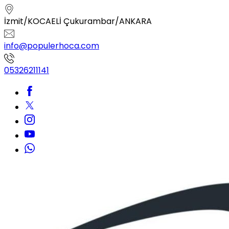
İzmit/KOCAELİ Çukurambar/ANKARA
info@populerhoca.com
05326211141