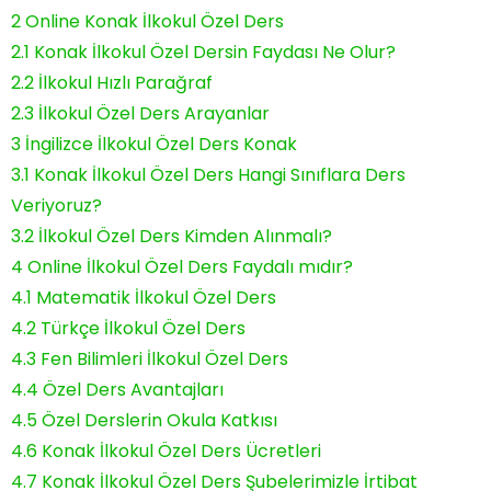
2
Online Konak İlkokul Özel Ders
2.1
Konak İlkokul Özel Dersin Faydası Ne Olur?
2.2
İlkokul Hızlı Parağraf
2.3
İlkokul Özel Ders Arayanlar
3
İngilizce İlkokul Özel Ders Konak
3.1
Konak İlkokul Özel Ders Hangi Sınıflara Ders
Veriyoruz?
3.2
İlkokul Özel Ders Kimden Alınmalı?
4
Online İlkokul Özel Ders Faydalı mıdır?
4.1
Matematik İlkokul Özel Ders
4.2
Türkçe İlkokul Özel Ders
4.3
Fen Bilimleri İlkokul Özel Ders
4.4
Özel Ders Avantajları
4.5
Özel Derslerin Okula Katkısı
4.6
Konak İlkokul Özel Ders Ücretleri
4.7
Konak İlkokul Özel Ders Şubelerimizle İrtibat