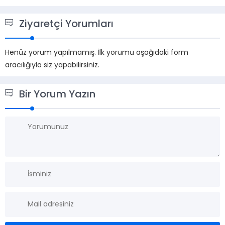
olarak
Ziyaretçi Yorumları
Sizler
ve
eğitimc
Henüz yorum yapılmamış. İlk yorumu aşağıdaki form
aracılığıyla siz yapabilirsiniz.
için
pandem
Bir Yorum Yazın
dönemi
yarattığ
olumsu
etkileri
azaltm
için
özel
ders
fiyatla
kampa