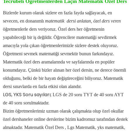
Tecrübeli Öğretmenlerden Laçin Matematik Özel Ders
Bizlerde kurum olarak sizlere en fazla fayda sağlayacak, en
sevecen, en donanımlı
matematik dersi anlatan,
özel ders veren
öğretmenlerle ders veriyoruz. Özel ders her öğretmenin
yapabileceği bir iş değildir.
Öğrencilere matematiği sevdirmek
amacıyla yola çıkan öğretmenlerimizle sizlere destek oluyoruz.
Öğretmeni sevmek matematiği sevmektir bunun farkındayız.
Matematik özel ders aramalarında ve sayfalarında en popüler
konumdayız.
Çünkü bizler alınan her özel dersin, ne derece önemli
olduğunu, belki de bir hayatı değiştireceğini biliyoruz.
Matematik
dersi sınavlarda en fazla etkisi olan alandır.
LGS, YKS Soru sayıları;
LGS de 20 soru TYT de 40 soru AYT
de 40 soru sorulmaktadır.
Bizim öğretmenlerimiz uzman olarak çalışmakta olup özel okullar
özel dershaneler online derslerine bizim kadromuz tarafından destek
almaktadır.
Matematik Özel Ders , Lgs Matematik, yks matematik,