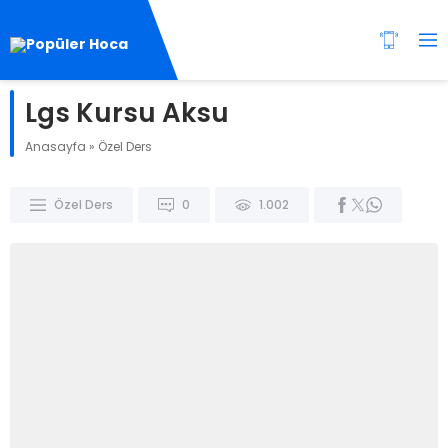
Lgs Kursu Aksu
Anasayfa
»
Özel Ders
Özel Ders
0
1.002