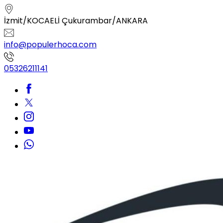
İzmit/KOCAELİ Çukurambar/ANKARA
info@populerhoca.com
05326211141