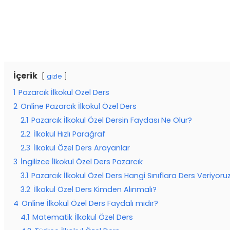
İçerik
gizle
1
Pazarcık İlkokul Özel Ders
2
Online Pazarcık İlkokul Özel Ders
2.1
Pazarcık İlkokul Özel Dersin Faydası Ne Olur?
2.2
İlkokul Hızlı Parağraf
2.3
İlkokul Özel Ders Arayanlar
3
İngilizce İlkokul Özel Ders Pazarcık
3.1
Pazarcık İlkokul Özel Ders Hangi Sınıflara Ders Veriyoru
3.2
İlkokul Özel Ders Kimden Alınmalı?
4
Online İlkokul Özel Ders Faydalı mıdır?
4.1
Matematik İlkokul Özel Ders