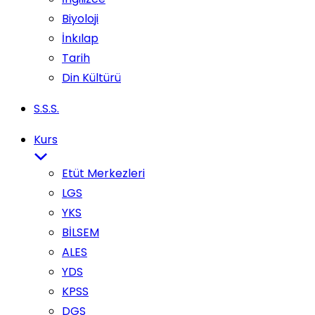
Biyoloji
İnkılap
Tarih
Din Kültürü
S.S.S.
Kurs
Etüt Merkezleri
LGS
YKS
BİLSEM
ALES
YDS
KPSS
DGS