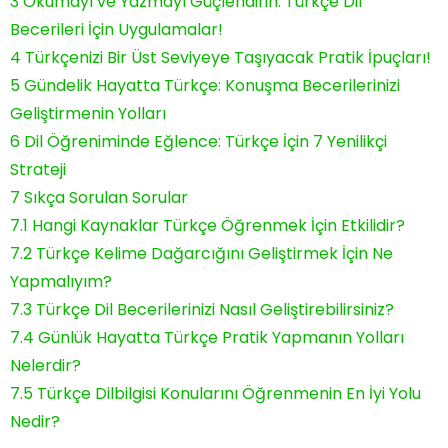
3
Okumayı ve Yazmayı Güçlendirin: Türkçe Dil
Becerileri İçin Uygulamalar!
4
Türkçenizi Bir Üst Seviyeye Taşıyacak Pratik İpuçları!
5
Gündelik Hayatta Türkçe: Konuşma Becerilerinizi
Geliştirmenin Yolları
6
Dil Öğreniminde Eğlence: Türkçe İçin 7 Yenilikçi
Strateji
7
Sıkça Sorulan Sorular
7.1
Hangi Kaynaklar Türkçe Öğrenmek İçin Etkilidir?
7.2
Türkçe Kelime Dağarcığını Geliştirmek İçin Ne
Yapmalıyım?
7.3
Türkçe Dil Becerilerinizi Nasıl Geliştirebilirsiniz?
7.4
Günlük Hayatta Türkçe Pratik Yapmanın Yolları
Nelerdir?
7.5
Türkçe Dilbilgisi Konularını Öğrenmenin En İyi Yolu
Nedir?