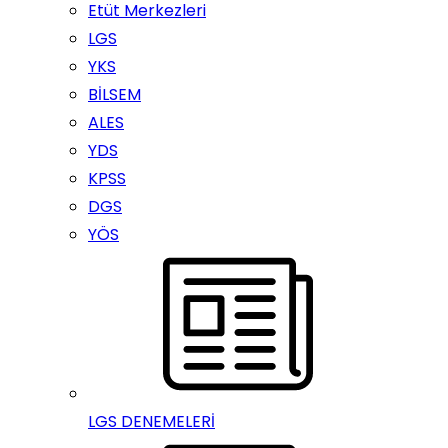
Etüt Merkezleri
LGS
YKS
BİLSEM
ALES
YDS
KPSS
DGS
YÖS
LGS DENEMELERİ