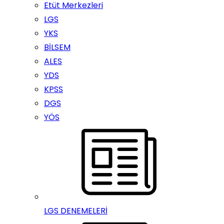
Etüt Merkezleri
LGS
YKS
BİLSEM
ALES
YDS
KPSS
DGS
YÖS
LGS DENEMELERİ