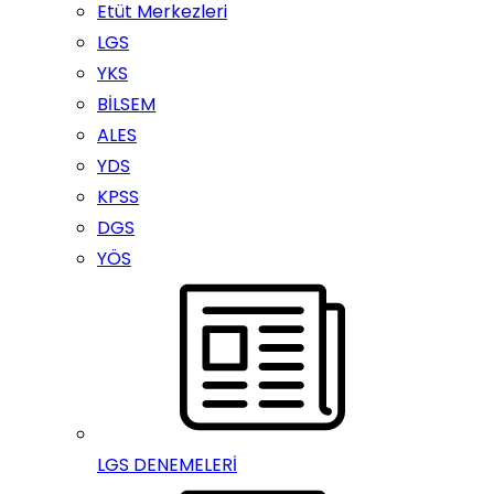
Etüt Merkezleri
LGS
YKS
BİLSEM
ALES
YDS
KPSS
DGS
YÖS
LGS DENEMELERİ