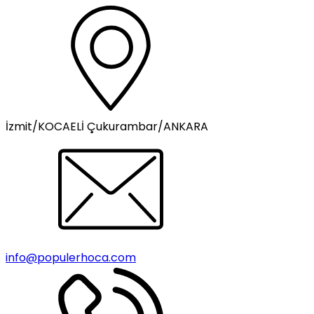
İzmit/KOCAELİ Çukurambar/ANKARA
info@populerhoca.com