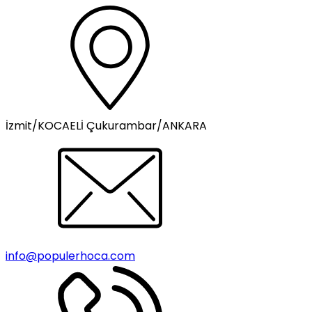
İzmit/KOCAELİ Çukurambar/ANKARA
info@populerhoca.com