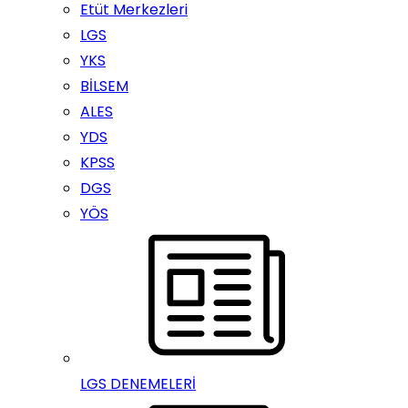
Etüt Merkezleri
LGS
YKS
BİLSEM
ALES
YDS
KPSS
DGS
YÖS
LGS DENEMELERİ