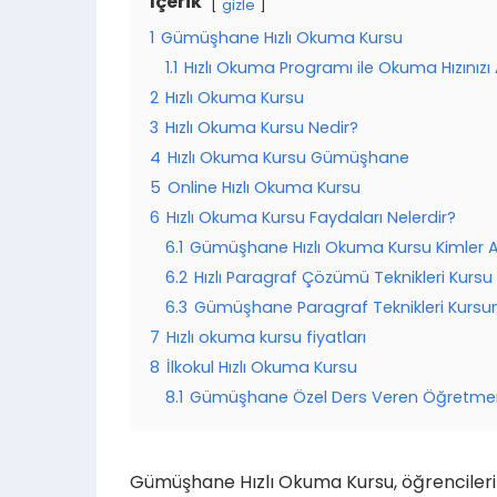
İçerik
gizle
1
Gümüşhane Hızlı Okuma Kursu
1.1
Hızlı Okuma Programı ile Okuma Hızınızı A
2
Hızlı Okuma Kursu
3
Hızlı Okuma Kursu Nedir?
4
Hızlı Okuma Kursu Gümüşhane
5
Online Hızlı Okuma Kursu
6
Hızlı Okuma Kursu Faydaları Nelerdir?
6.1
Gümüşhane Hızlı Okuma Kursu Kimler 
6.2
Hızlı Paragraf Çözümü Teknikleri Kursu
6.3
Gümüşhane Paragraf Teknikleri Kursunu
7
Hızlı okuma kursu fiyatları
8
İlkokul Hızlı Okuma Kursu
8.1
Gümüşhane Özel Ders Veren Öğretme
Gümüşhane Hızlı Okuma Kursu, öğrencilerim