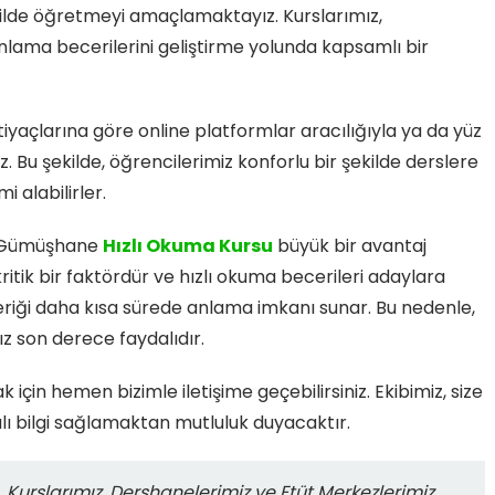
 şekilde öğretmeyi amaçlamaktayız. Kurslarımız,
anlama becerilerini geliştirme yolunda kapsamlı bir
htiyaçlarına göre online platformlar aracılığıyla ya da yüz
Bu şekilde, öğrencilerimiz konforlu bir şekilde derslere
i alabilirler.
in Gümüşhane
Hızlı Okuma Kursu
büyük bir avantaj
tik bir faktördür ve hızlı okuma becerileri adaylara
riği daha kısa sürede anlama imkanı sunar. Bu nedenle,
ız son derece faydalıdır.
için hemen bizimle iletişime geçebilirsiniz. Ekibimiz, size
lı bilgi sağlamaktan mutluluk duyacaktır.
 Kurslarımız, Dershanelerimiz ve Etüt Merkezlerimiz