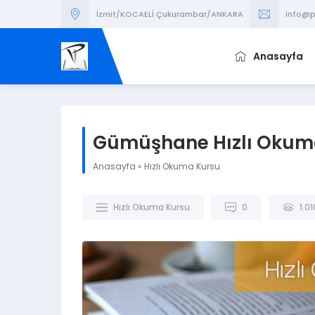
İzmit/KOCAELİ Çukurambar/ANKARA
info@p
Anasayfa
Gümüşhane Hızlı Okum
Anasayfa
»
Hızlı Okuma Kursu
Hızlı Okuma Kursu
0
1.01