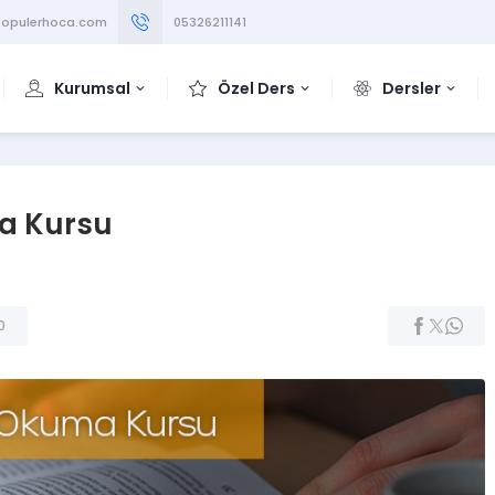
opulerhoca.com
05326211141
Kurumsal
Özel Ders
Dersler
a Kursu
0