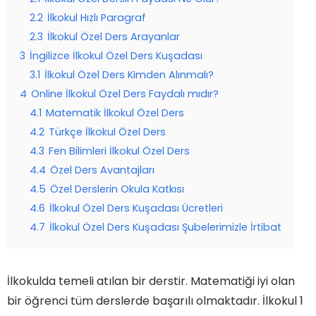
2.2
İlkokul Hızlı Paragraf
2.3
İlkokul Özel Ders Arayanlar
3
İngilizce İlkokul Özel Ders Kuşadası
3.1
İlkokul Özel Ders Kimden Alınmalı?
4
Online İlkokul Özel Ders Faydalı mıdır?
4.1
Matematik İlkokul Özel Ders
4.2
Türkçe İlkokul Özel Ders
4.3
Fen Bilimleri İlkokul Özel Ders
4.4
Özel Ders Avantajları
4.5
Özel Derslerin Okula Katkısı
4.6
İlkokul Özel Ders Kuşadası Ücretleri
4.7
İlkokul Özel Ders Kuşadası Şubelerimizle İrtibat
İlkokulda temeli atılan bir derstir. Matematiği iyi olan
bir öğrenci tüm derslerde başarılı olmaktadır. İlkokul 1