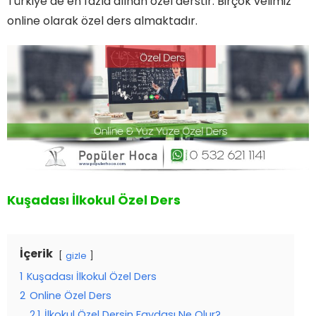
Türkiye’de en fazla alınan özel derstir. Birçok velimiz
online olarak özel ders almaktadır.
Kuşadası İlkokul Özel Ders
İçerik
gizle
1
Kuşadası İlkokul Özel Ders
2
Online Özel Ders
2.1
İlkokul Özel Dersin Faydası Ne Olur?