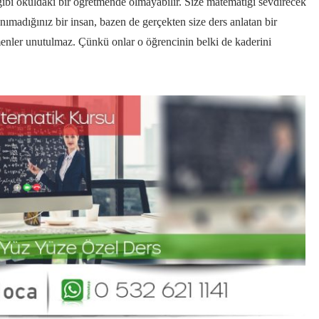
ibi okuldaki bir öğretmende olmayabilir.
Size matematiği sevdirecek
anımadığınız bir insan,
bazen de gerçekten size ders anlatan bir
menler unutulmaz.
Çünkü onlar o öğrencinin belki de kaderini