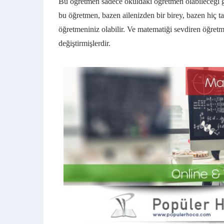
Bu öğretmen sadece okuldaki öğretmen olabileceği g
bu öğretmen, bazen ailenizden bir birey, bazen hiç t
öğretmeniniz olabilir. Ve matematiği sevdiren öğret
değiştirmişlerdir.