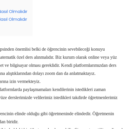
sıl Olmalıdır
sıl Olmalıdır
epsinden önemlisi belki de öğrencinin sevebileceği
konuyu
atematik özel ders alınmalıdır.
Biz kurum olarak online veya yüz
et ve bilgisayar olması gereklidir.
Kendi platformlarımızdan ders
ına alıştıklarından dolayı zoom dan da anlatmaktayız.
arına izin vermekteyiz.
atformlarda paylaşmamaları kendilerinin istedikleri zaman
üze derslerimizde velilerimiz istedikleri takdirde öğretmenlerimiz
ncinin elinde olduğu gibi öğretmeninde elindedir.
Öğretmenin
an biridir.