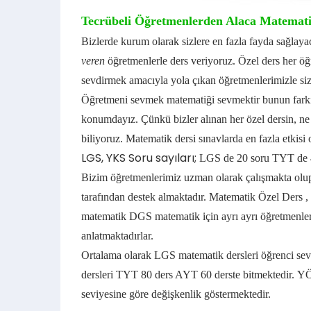
Tecrübeli Öğretmenlerden Alaca Matemati
Bizlerde kurum olarak sizlere en fazla fayda sağlay
veren
öğretmenlerle ders veriyoruz. Özel ders her öğr
sevdirmek amacıyla yola çıkan öğretmenlerimizle siz
Öğretmeni sevmek matematiği sevmektir bunun farkın
konumdayız.
Çünkü bizler alınan her özel dersin, ne
biliyoruz.
Matematik dersi sınavlarda en fazla etkisi 
LGS, YKS Soru sayıları;
LGS de 20 soru TYT de 4
Bizim öğretmenlerimiz uzman olarak çalışmakta olup 
tarafından destek almaktadır.
Matematik Özel Ders ,
matematik DGS matematik için ayrı ayrı öğretmenler 
anlatmaktadırlar.
Ortalama olarak LGS matematik dersleri öğrenci sevi
dersleri TYT 80 ders AYT 60 derste bitmektedir.
YÖ
seviyesine göre değişkenlik göstermektedir.