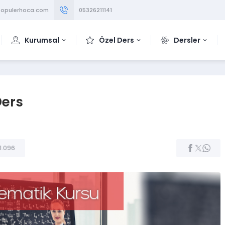
opulerhoca.com
05326211141
Kurumsal
Özel Ders
Dersler
Ders
1.096