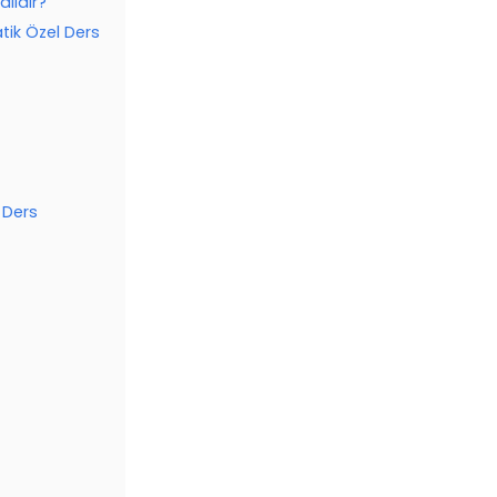
lıdır?
ik Özel Ders
 Ders