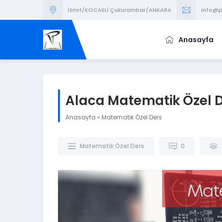
İzmit/KOCAELİ Çukurambar/ANKARA
info@p
Anasayfa
Alaca Matematik Özel 
Anasayfa
»
Matematik Özel Ders
Matematik Özel Ders
0