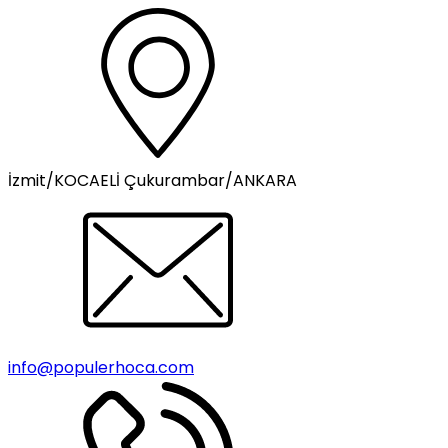
İzmit/KOCAELİ Çukurambar/ANKARA
info@populerhoca.com