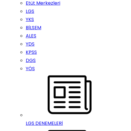
Etüt Merkezleri
LGS
YKS
BİLSEM
ALES
YDS
KPSS
DGS
YÖS
LGS DENEMELERİ